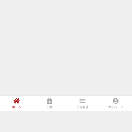
ホーム
予約
予定管理
マイページ